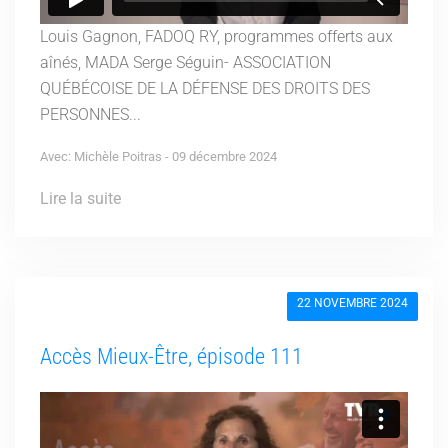
Louis Gagnon, FADOQ RY, programmes offerts aux
aînés, MADA Serge Séguin- ASSOCIATION
QUÉBÉCOISE DE LA DÉFENSE DES DROITS DES
PERSONNES...
Avec: Michèle Poitras - 09 décembre 2024
Lire la suite
22 NOVEMBRE 2024
Accès Mieux-Être, épisode 111