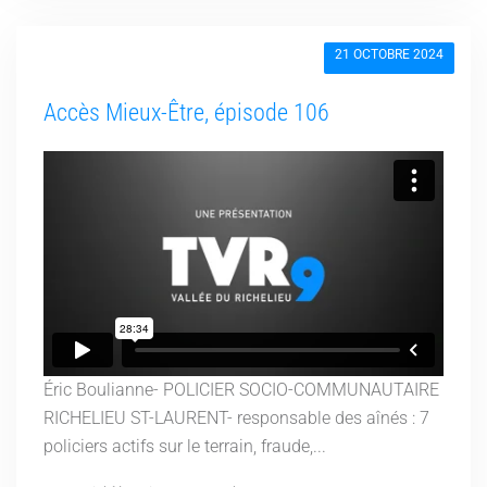
21 OCTOBRE 2024
Accès Mieux-Être, épisode 106
Éric Boulianne- POLICIER SOCIO-COMMUNAUTAIRE
RICHELIEU ST-LAURENT- responsable des aînés : 7
policiers actifs sur le terrain, fraude,...