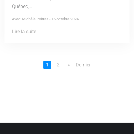
Québec,...
Avec: Michèle Poitras - 16 octobre 2024
Lire la suite
1
2
»
Dernier