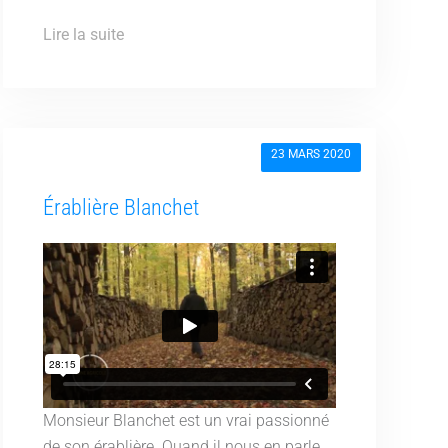
Lire la suite
23 MARS 2020
Érablière Blanchet
Monsieur Blanchet est un vrai passionné
de son érablière. Quand il nous en parle,