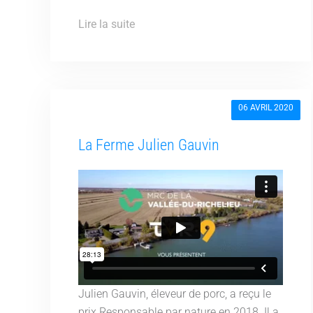
Lire la suite
06 AVRIL 2020
La Ferme Julien Gauvin
Julien Gauvin, éleveur de porc, a reçu le
prix Responsable par nature en 2018. Il a