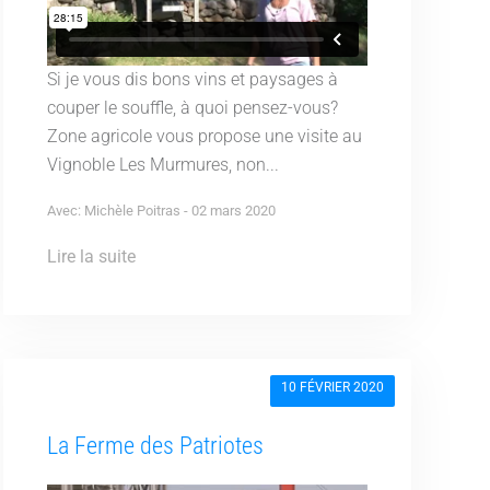
Si je vous dis bons vins et paysages à
couper le souffle, à quoi pensez-vous?
Zone agricole vous propose une visite au
Vignoble Les Murmures, non...
Avec: Michèle Poitras - 02 mars 2020
Lire la suite
10 FÉVRIER 2020
La Ferme des Patriotes