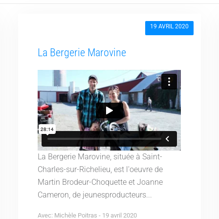
19 AVRIL 2020
La Bergerie Marovine
La Bergerie Marovine, située à Saint-
Charles-sur-Richelieu, est l'oeuvre de
Martin Brodeur-Choquette et Joanne
Cameron, de jeunesproducteurs...
Avec: Michèle Poitras - 19 avril 2020