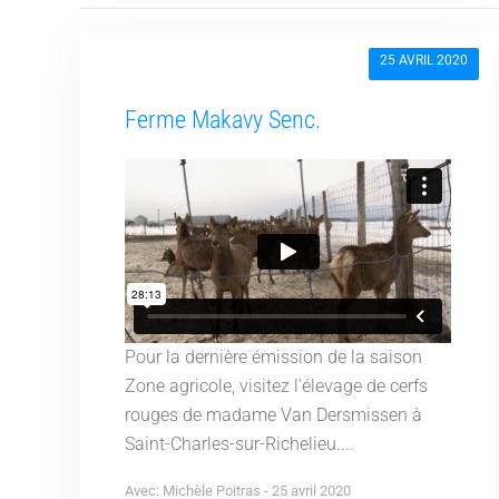
25 AVRIL 2020
Ferme Makavy Senc.
Pour la dernière émission de la saison
Zone agricole, visitez l'élevage de cerfs
rouges de madame Van Dersmissen à
Saint-Charles-sur-Richelieu....
Avec: Michèle Poitras - 25 avril 2020