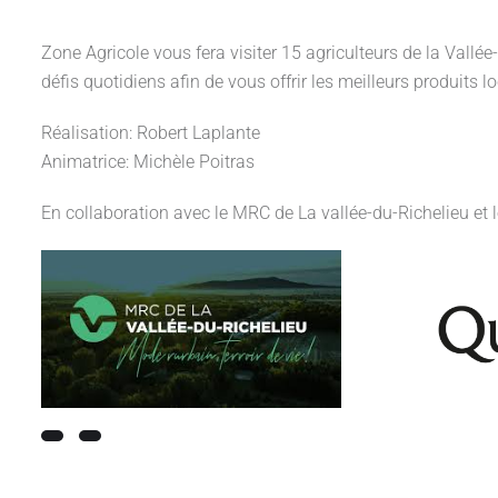
Zone Agricole vous fera visiter 15 agriculteurs de la Vallée
défis quotidiens afin de vous offrir les meilleurs produits l
Réalisation: Robert Laplante
Animatrice: Michèle Poitras
En collaboration avec le MRC de La vallée-du-Richelieu e