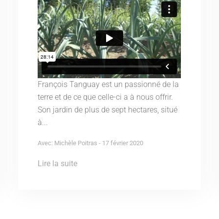
François Tanguay est un passionné de la
terre et de ce que celle-ci a à nous offrir.
Son jardin de plus de sept hectares, situé
à...
Avec: Michèle Poitras - 17 février 2020
Lire la suite