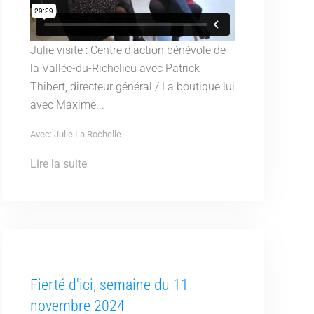
Julie visite : Centre d'action bénévole de
la Vallée-du-Richelieu avec Patrick
Thibert, directeur général / La boutique lui
avec Maxime...
Avec: Julie La Rochelle -
Lire la suite
Fierté d'ici, semaine du 11
novembre 2024