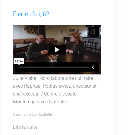
Fierté d'ici, 62
Julie Visite : Nord laboratoire culinaire
avec Raphaël Podlasiewicz, directeur et
chef exécutif / Centre d'écoute
Montérégie avec Nathalie...
Avec: Julie La Rochelle -
Lire la suite