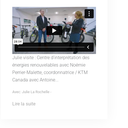
Julie visite : Centre d'interprétation des
énergies renouvelables avec Noémie
Perrier-Malette, coordonnatrice / KTM
Canada avec Antoine...
Avec: Julie La Rochelle -
Lire la suite