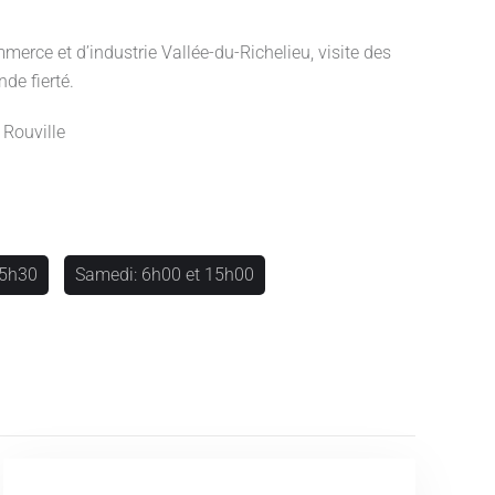
merce et d’industrie Vallée-du-Richelieu, visite des
nde fierté.
 Rouville
15h30
Samedi: 6h00 et 15h00