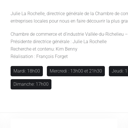
Julie La Rochelle, directrice générale de la Chambre de com
entreprises locales pour nous en faire découvrir la plus gra
Chambre de commerce et d’industrie Vallée-du-Richelieu –
Présidente directrice générale : Julie La Rochelle
Recherche et c
ontenu
: Kim Benny
Réalisation : François Forget
Mardi: 18h00
Mercredi : 13h00 et 21h30
Jeudi: 
Dimanche: 17h00