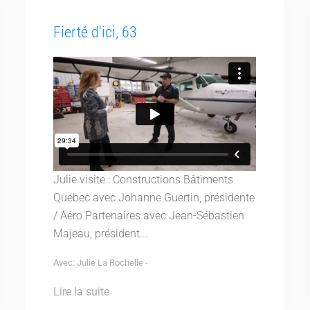
Fierté d'ici, 63
Julie visite : Constructions Bâtiments
Québec avec Johanne Guertin, présidente
/ Aéro Partenaires avec Jean-Sébastien
Majeau, président...
Avec: Julie La Rochelle -
Lire la suite