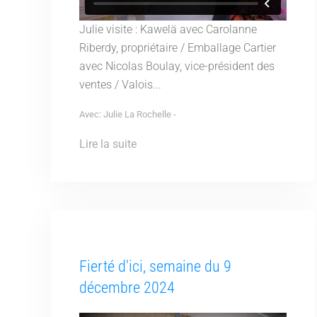
Julie visite : Kawelä avec Carolanne
Riberdy, propriétaire / Emballage Cartier
avec Nicolas Boulay, vice-président des
ventes / Valois...
Avec: Julie La Rochelle -
Lire la suite
Fierté d'ici, semaine du 9
décembre 2024