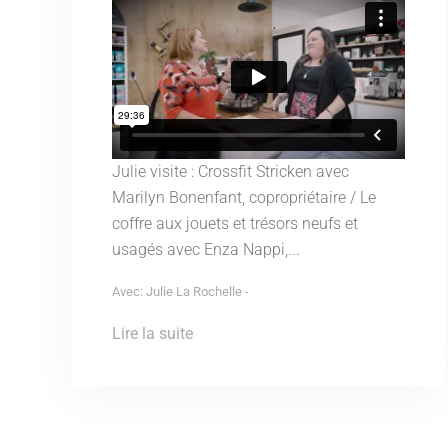
Julie visite : Crossfit Stricken avec
Marilyn Bonenfant, copropriétaire / Le
coffre aux jouets et trésors neufs et
usagés avec Enza Nappi,...
Avec: Julie La Rochelle -
Lire la suite