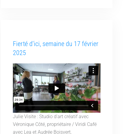
Fierté d'ici, semaine du 17 février
2025
Julie Visite : Studio d'art créatif avec
Véronique Côté, propriétaire / Viridi Café
avec Lea et Audrée Boisvert,