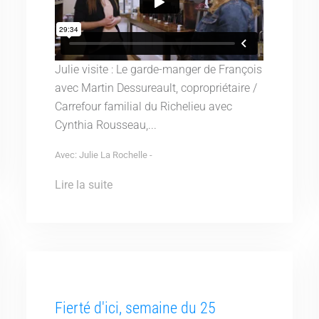
Julie visite : Le garde-manger de François
avec Martin Dessureault, copropriétaire /
Carrefour familial du Richelieu avec
Cynthia Rousseau,...
Avec: Julie La Rochelle -
Lire la suite
Fierté d'ici, semaine du 25