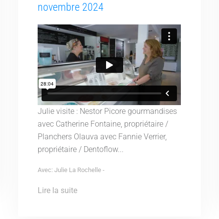
novembre 2024
Julie visite : Nestor Picore gourmandises
avec Catherine Fontaine, propriétaire /
Planchers Olauva avec Fannie Verrier,
propriétaire / Dentoflow...
Avec: Julie La Rochelle -
Lire la suite