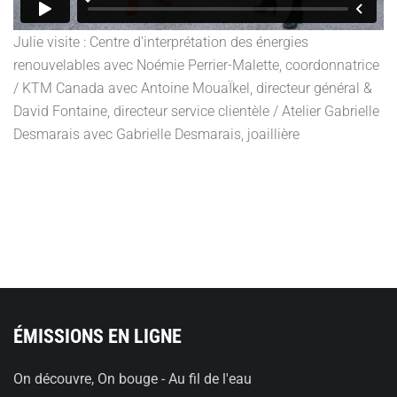
Julie visite : Centre d'interprétation des énergies
renouvelables avec Noémie Perrier-Malette, coordonnatrice
/ KTM Canada avec Antoine MouaÏkel, directeur général &
David Fontaine, directeur service clientèle / Atelier Gabrielle
Desmarais avec Gabrielle Desmarais, joaillière
ÉMISSIONS EN LIGNE
On découvre, On bouge - Au fil de l'eau