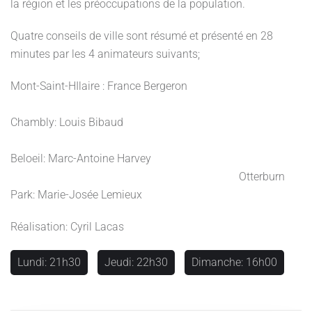
la région et les préoccupations de la population.
Quatre conseils de ville sont résumé et présenté en 28
minutes par les 4 animateurs suivants;
Mont-Saint-HIlaire : France Bergeron
Chambly: Louis Bibaud
Beloeil: Marc-Antoine Harvey
Otterburn
Park: Marie-Josée Lemieux
Réalisation: Cyril Lacas
Lundi: 21h30
Jeudi: 22h30
Dimanche: 16h00