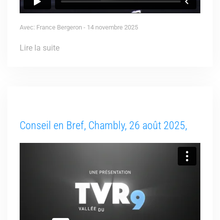
Avec: France Bergeron - 14 novembre 2025
Lire la suite
Conseil en Bref, Chambly, 26 août 2025,