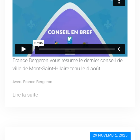
France Bergeron vous résume le dernier conseil de
ville de Mont-Saint-Hilaire tenu le 4 août.
Avec: France Bergeron -
Lire la suite
29 NOVEMBRE 2025