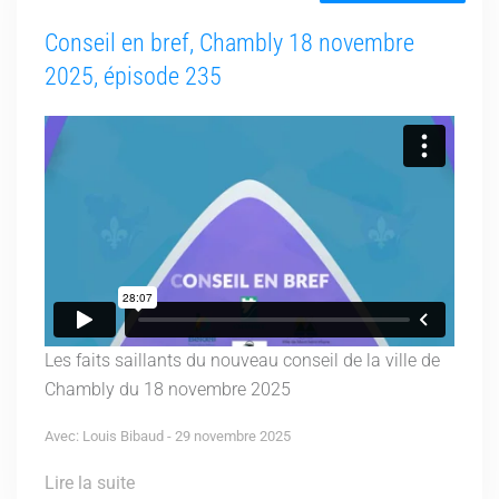
Conseil en bref, Chambly 18 novembre
2025, épisode 235
Les faits saillants du nouveau conseil de la ville de
Chambly du 18 novembre 2025
Avec: Louis Bibaud - 29 novembre 2025
Lire la suite