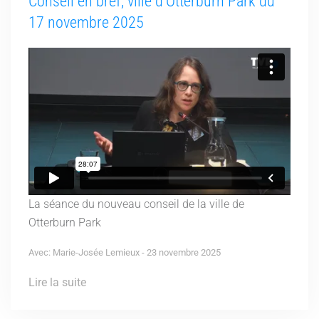
Conseil en bref, ville d'Otterburn Park du
17 novembre 2025
La séance du nouveau conseil de la ville de
Otterburn Park
Avec: Marie-Josée Lemieux - 23 novembre 2025
Lire la suite