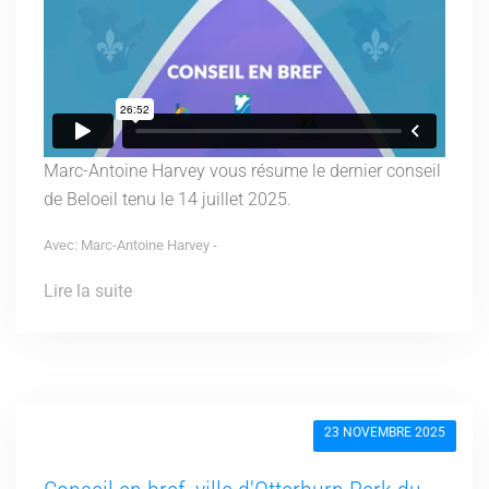
Marc-Antoine Harvey vous résume le dernier conseil
de Beloeil tenu le 14 juillet 2025.
Avec: Marc-Antoine Harvey -
Lire la suite
23 NOVEMBRE 2025