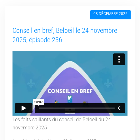
08 DÉCEMBRE 2025
Conseil en bref, Beloeil le 24 novembre
2025, épisode 236
Les faits saillants du conseil de Beloeil du 24
novembre 2025