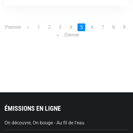
Premier
«
1
2
3
4
5
6
7
8
9
»
Dernier
ÉMISSIONS EN LIGNE
On découvre, On bouge - Au fil de l'eau