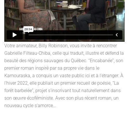
Votre animateur, Billy Robinson, vous invite à rencontrer
Gabrielle Filteau-Chiba, celle qui traduit, illustre et défend la
beauté des régions sauvages du Québec. “Encabanée”, son
premier roman inspiré par sa propre vie dans le
Kamouraska, a conquis un vaste public ici et à l’étranger. À
l'hiver 2022, elle publiait un premier recueil de poésie, “La
forêt barbelée”, projet s'inscrivant tout naturellement dans
son œuvre écoféministe. Avec son plus récent roman, un
nouveau cycle s'amorce…