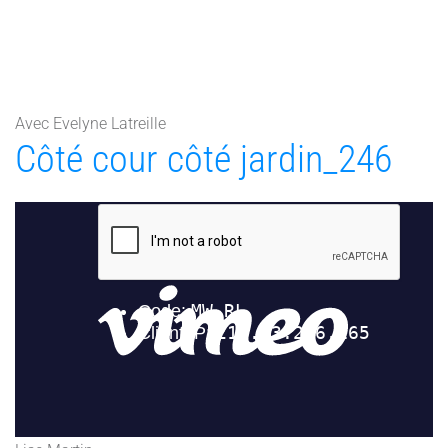
Avec Evelyne Latreille
Côté cour côté jardin_246