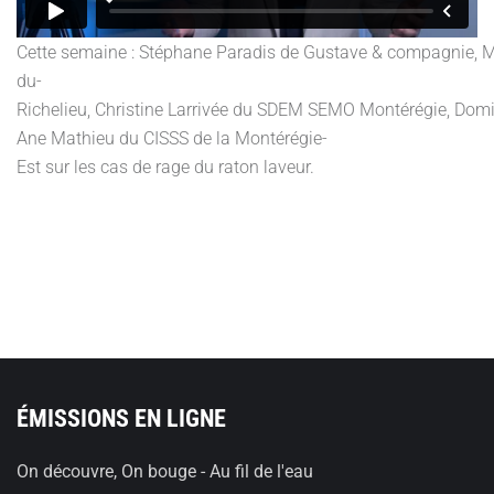
Cette semaine : Stéphane Paradis de Gustave & compagnie, Ma
du-
Richelieu, Christine Larrivée du SDEM SEMO Montérégie, Domini
Ane Mathieu du CISSS de la Montérégie-
Est sur les cas de rage du raton laveur.
ÉMISSIONS EN LIGNE
On découvre, On bouge - Au fil de l'eau