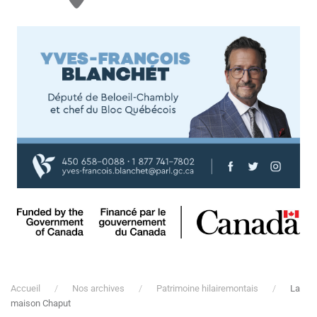
Accueil
Nos archives
Patrimoine hilairemontais
La
maison Chaput