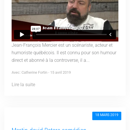
Jean-François Mercier est un scénariste, acteur et
humoriste québécois. Il est connu pour son humour
direct et abonné à la controverse, il a...
Avec: Catherine Fortin - 15 avril 2019
Lire la suite
18 MARS 2019