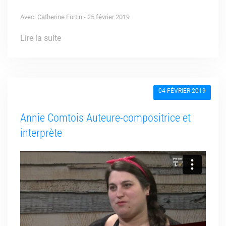
Avec: Catherine Fortin - 25 février 2019
Lire la suite
04 FÉVRIER 2019
Annie Comtois Auteure-compositrice et
interprète