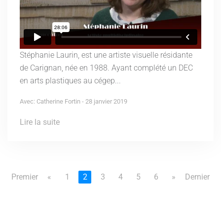
Stéphanie Laurin, est une artiste visuelle résidante
de Carignan, née en 1988. Ayant complété un DEC
en arts plastiques au cégep...
Avec: Catherine Fortin - 28 janvier 2019
Lire la suite
Premier
«
1
2
3
4
5
6
»
Dernier