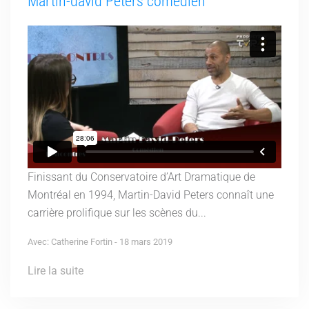
Martin-david Peters comédien
Finissant du Conservatoire d’Art Dramatique de
Montréal en 1994, Martin-David Peters connaît une
carrière prolifique sur les scènes du...
Avec: Catherine Fortin - 18 mars 2019
Lire la suite